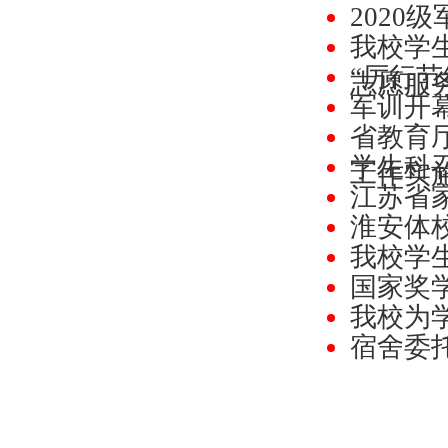
2020
我校学生
“厉行节
志愿服
军训开
省教育
学生科
工作实
江苏省
淮安体
我校学
国家奖
我校为
宿舍委