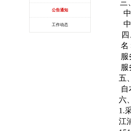
三
公告通知
中
中
工作动态
四
名
服
服
五
自
六
1.
江