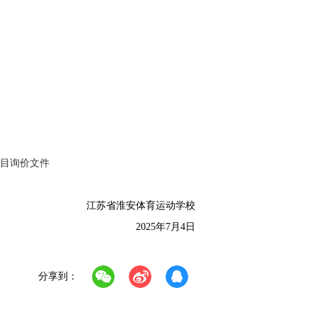
目询价文件
江苏省淮安体育运动学校
202
5
年
7
月
4
日
分享到：