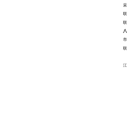
采
联
联
市
联
江