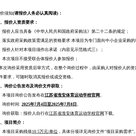
价须知
(请报价人务必认真阅读)：
一、报价人资质要求：
、报价人应当具备《中华人民共和国政府采购法》第二十二条的规定；
、落实政府采购政策需满足的资格要求:本项目为专门面向中小企业采购的
、报价人针对本项目须作出承诺（内容见示范格式三）；
、本次项目不接受联合体报价人参加报价；
本次询价采用资质后审方式，在整个询价过程中，由采购人对报价人的资
件要求，可随时取消其报价或成交资格。
二、询价公告发布及询价文件获取：
、本项目询价公告发布在
江苏省淮安体育运动学校官网
。
、询价时间:
202
5
年
7
月
4
日至
202
5
年
7
月
8
日
。
、询价获取：报价人自行在
江苏省淮安体育运动学校官网
下载
。
三、项目简介：
、本项目采购
残值
10.5
万元
/单位
，具体分项详见询价文件
“项目采购需求”