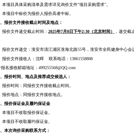
、本项目具体采购清单及需求详见询价文件“项目采购需求”。
、本项目中标价为报价人报价高者中标。
四、报价文件接收截止时间及地点：
、报价文件递交截止时间：
202
5
年
7
月
8
日下午
2
:
3
0（北京时间）
，递交截
、报价文件递交：淮安市清江浦区
淮海北路
55号
，
淮安市全民健身中心
会
、报价文件接收人：
沈晖
联系电话：
13861558808
报名接收邮箱地址：499255568@QQ.com
五、报价时间、地点及推荐成交候选人：
、报价时间：同报价文件接收截止时间。
、报价地点：同报价文件接收地点。
六、报价保证金及履约保证金
、本项目不收取报价保证金。
、本项目不收取履约保证金。
七、本次询价采购联系方式：