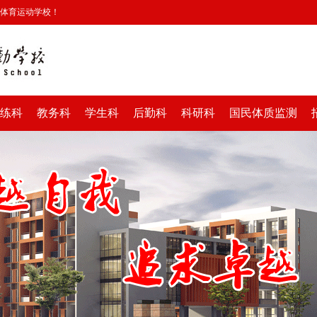
安体育运动学校！
练科
教务科
学生科
后勤科
科研科
国民体质监测