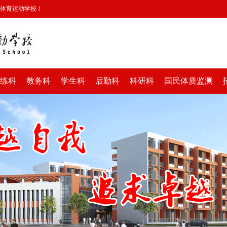
安体育运动学校！
练科
教务科
学生科
后勤科
科研科
国民体质监测