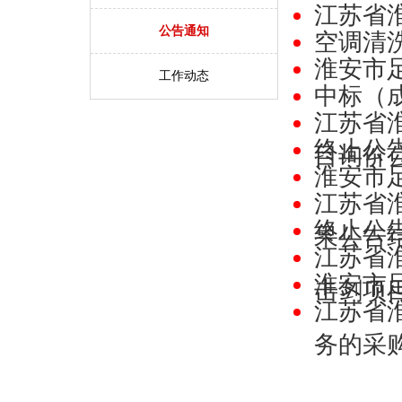
江苏省
公告通知
空调清
淮安市
工作动态
中标（
江苏省
终止公
目询价
淮安市
江苏省
终止公
果公告
江苏省
淮安市
击剑项
江苏省
务的采